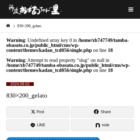
830×200_gelato
Warning
: Undefined array key 0 in
/home/xb747749/tamba-
obasato.co.jp/public_html/cms/wp-
content/themes/kadan_tcd056/single.php
on line
18
Warning
: Attempt to read property "slug" on null in
/home/xb747749/tamba-obasato.co.jp/public_html/cms/wp-
content/themes/kadan_tcd056/single.php
on line
18
2024.09.02
830×200_gelato
Post
Share
LINE
note