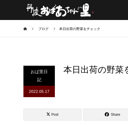
ブログ
本日出荷の野菜をチェック
本日出荷の野菜
おば里日
記
2022.05.17
Post
Share