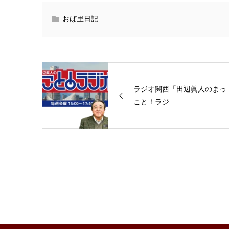
おば里日記
ラジオ関西「田辺眞人のまっ
こと！ラジ...