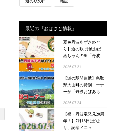
道の駅の日
雑誌
最近の『おばさと情報』
夏色丹波あずきめぐ
り】道の駅 丹波おば
あちゃんの里「丹波大
納...
2026.07.31
【道の駅間連携】鳥取
お
県大山町の特別コーナ
ーが「丹波おばあち
ゃ...
2026.07.24
【祝・丹波竜発見20周
年！】7月18日(土)よ
り、記念メニュ...