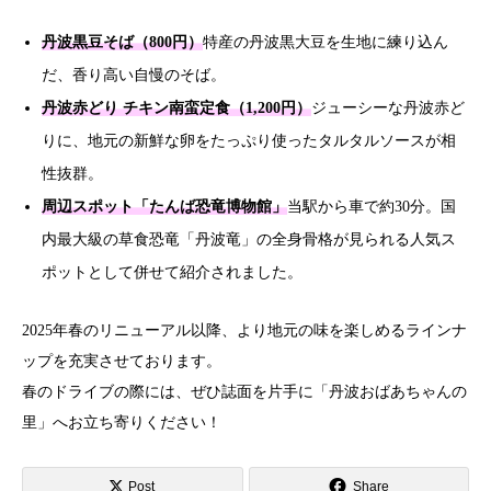
丹波黒豆そば（800円）
特産の丹波黒大豆を生地に練り込ん
だ、香り高い自慢のそば。
丹波赤どり チキン南蛮定食（1,200円）
ジューシーな丹波赤ど
りに、地元の新鮮な卵をたっぷり使ったタルタルソースが相
性抜群。
周辺スポット「たんば恐竜博物館」
当駅から車で約30分。国
内最大級の草食恐竜「丹波竜」の全身骨格が見られる人気ス
ポットとして併せて紹介されました。
2025年春のリニューアル以降、より地元の味を楽しめるラインナ
ップを充実させております。
春のドライブの際には、ぜひ誌面を片手に「丹波おばあちゃんの
里」へお立ち寄りください！
Post
Share