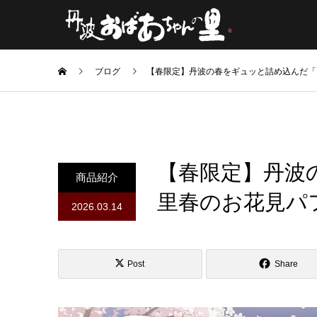
ブログ
【春限定】丹波の春をギュッと詰め込んだ「
【春限定】丹波
商品紹介
里春のお花見パ
2026.03.14
Post
Share