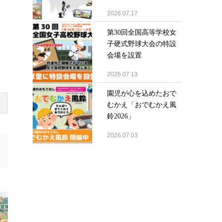
2026.07.17
第30回全国高等学校女
子硬式野球大会の特設
く
会場を設置
2026.07.13
園児が心を込めたおで
むかえ「おでむかえ風
鈴2026」
2026.07.03