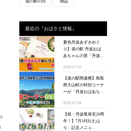
道の駅の日
雑誌
最近の『おばさと情報』
夏色丹波あずきめぐ
り】道の駅 丹波おば
あちゃんの里「丹波大
納...
2026.07.31
【道の駅間連携】鳥取
県大山町の特別コーナ
ーが「丹波おばあち
ゃ...
2026.07.24
【祝・丹波竜発見20周
っ
年！】7月18日(土)よ
励
り、記念メニュ...