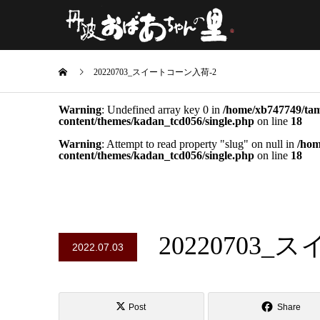
20220703_スイートコーン入荷-2
Warning
: Undefined array key 0 in
/home/xb747749/tam
content/themes/kadan_tcd056/single.php
on line
18
Warning
: Attempt to read property "slug" on null in
/hom
content/themes/kadan_tcd056/single.php
on line
18
20220703
2022.07.03
Post
Share