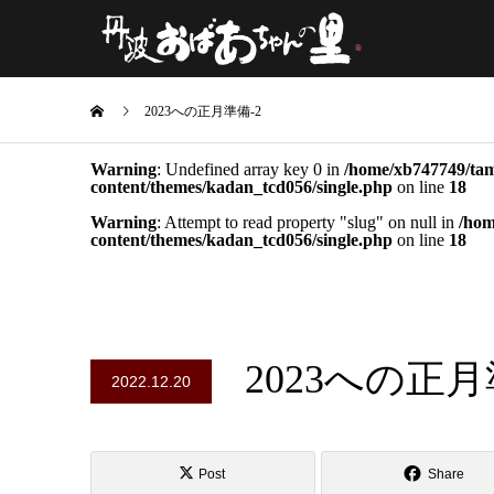
2023への正月準備-2
Warning
: Undefined array key 0 in
/home/xb747749/tam
content/themes/kadan_tcd056/single.php
on line
18
Warning
: Attempt to read property "slug" on null in
/hom
content/themes/kadan_tcd056/single.php
on line
18
2023への正月
2022.12.20
Post
Share