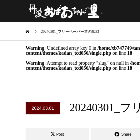
20240301_フリーペーパー道の駅33
Warning
: Undefined array key 0 in
/home/xb747749/tam
content/themes/kadan_tcd056/single.php
on line
18
Warning
: Attempt to read property "slug" on null in
/hom
content/themes/kadan_tcd056/single.php
on line
18
20240301
2024.03.01
Post
Share