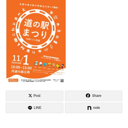
Post
Share
LINE
note