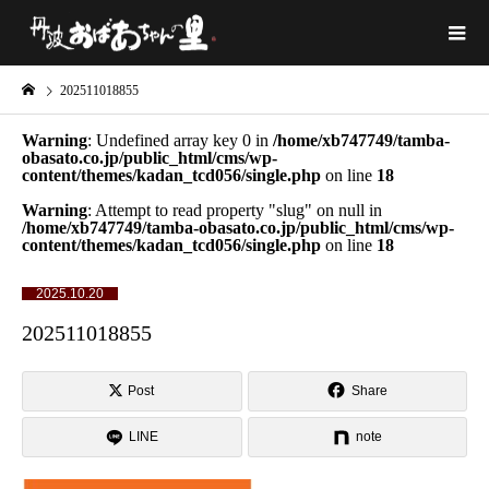
202511018855
Warning
: Undefined array key 0 in
/home/xb747749/tamba-
obasato.co.jp/public_html/cms/wp-
content/themes/kadan_tcd056/single.php
on line
18
Warning
: Attempt to read property "slug" on null in
/home/xb747749/tamba-obasato.co.jp/public_html/cms/wp-
content/themes/kadan_tcd056/single.php
on line
18
2025.10.20
202511018855
Post
Share
LINE
note