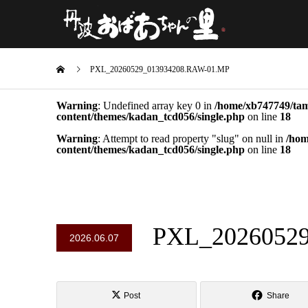
PXL_20260529_013934208.RAW-01.MP
Warning
: Undefined array key 0 in
/home/xb747749/tam
content/themes/kadan_tcd056/single.php
on line
18
Warning
: Attempt to read property "slug" on null in
/hom
content/themes/kadan_tcd056/single.php
on line
18
PXL_2026052
2026.06.07
Post
Share