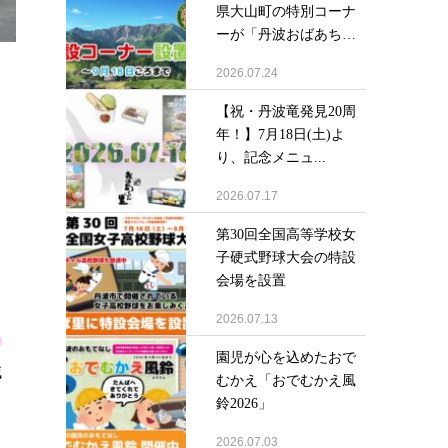
県大山町の特別コーナ
ーが「丹波おばあち
ゃ...
2026.07.24
【祝・丹波竜発見20周
と
年！】7月18日(土)よ
り、記念メニュ...
2026.07.17
」
第30回全国高等学校女
子硬式野球大会の特設
会場を設置
2026.07.13
ま
園児が心を込めたおで
域
むかえ「おでむかえ風
鈴2026」
2026.07.03