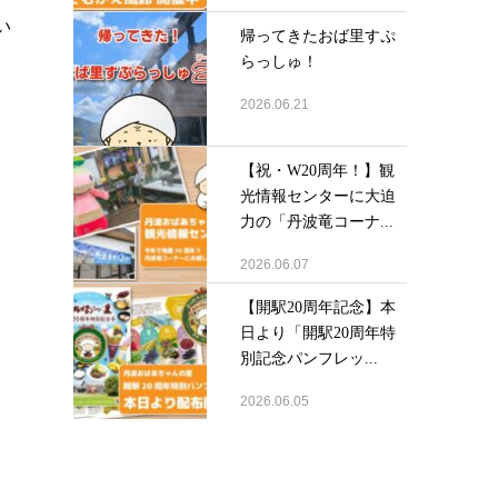
い
帰ってきたおば里すぷ
らっしゅ！
2026.06.21
力
【祝・W20周年！】観
光情報センターに大迫
力の「丹波竜コーナ...
2026.06.07
【開駅20周年記念】本
日より「開駅20周年特
別記念パンフレッ...
2026.06.05