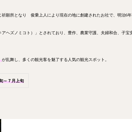
じ祈願所となり 俊乗上人により現在の地に創建されたお社で、明治6年（1
キアヘズノミコト）」とされており、豊作、農業守護、夫婦和合、子宝
」
が乱舞し、多くの観光客を魅了する人気の観光スポット。
旬～７月上旬