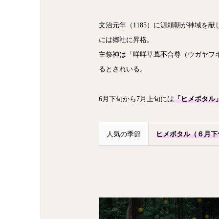
文治元年（1185）に源頼朝が神域を献
には郷社に昇格。
主祭神は「咩咩草葺不合尊（ウガヤフ
るとされいる。
6月下旬から7月上旬には
「ヒメボタル
人気の季節
ヒメボタル（６月下